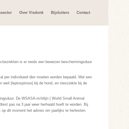
ssector
Over Visdonk
Bijsluiters
Contact
fectieziekten is er reeds een bewezen beschermingsduur
zal per individueel dier moeten worden bepaald. Met een
weil (leptospirose) bij de hond, en niesziekte bij de
mingsduur. De WSASA-richtlijn ( World Small Animal
dtest pas na 3 jaar weer herhaald hoeft te worden. Bij
s op dit moment het advies om jaarlijks te hertesten.