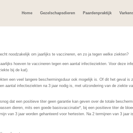
Home
Gezelschapsdieren
Paardenpraktijk
Varken
 echt noodzakelijk om jaarlijks te vaccineren, en zo ja tegen welke ziekten?
aarlijks hoeven te vaccineren tegen een aantal infectieziekten. Voor deze in
ekte bij de kat).
ekten een veel langere beschermingsduur ook mogelijk is. Of dit het geval is 
 aantal infectieziekten na 3 jaar nodig is, met uitzondering van de ziekte van 
alsnog dat een positieve titer geen garantie kan geven over de totale bescher
assen dieren, mits een goede basisvaccinatie*, bij een positieve titer de bloe
rmijn van 3 jaar worden gehanteerd voor hertesten. Na 2 termijnen van 3 jaar i