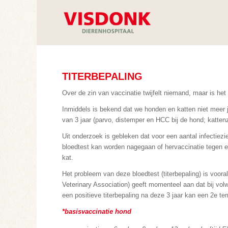
TITERBEPALING
Over de zin van vaccinatie twijfelt niemand, maar is het
Inmiddels is bekend dat we honden en katten niet meer j
van 3 jaar (parvo, distemper en HCC bij de hond; kattenzi
Uit onderzoek is gebleken dat voor een aantal infectiezi
bloedtest kan worden nagegaan of hervaccinatie tegen een
kat.
Het probleem van deze bloedtest (titerbepaling) is voor
Veterinary Association) geeft momenteel aan dat bij volw
een positieve titerbepaling na deze 3 jaar kan een 2e te
*basisvaccinatie hond