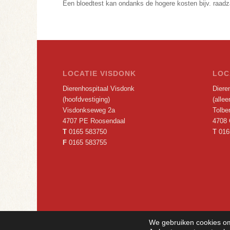
Een bloedtest kan ondanks de hogere kosten bijv. raadza
LOCATIE VISDONK
LOC
Dierenhospitaal Visdonk
Dieren
(hoofdvestiging)
(alle
Visdonkseweg 2a
Tolbe
4707 PE Roosendaal
4708 
T
0165 583750
T
016
F
0165 583755
We gebruiken cookies om 
©
2026 Copyright - Dierenhospitaal Visdonk