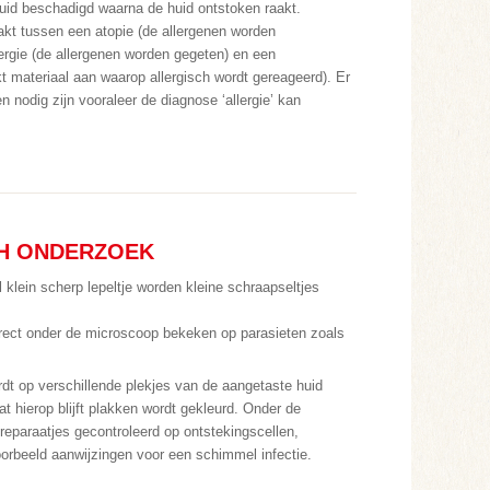
huid beschadigd waarna de huid ontstoken raakt.
kt tussen een atopie (de allergenen worden
ergie (de allergenen worden gegeten) en een
kt materiaal aan waarop allergisch wordt gereageerd). Er
 nodig zijn vooraleer de diagnose ‘allergie’ kan
H ONDERZOEK
 klein scherp lepeltje worden kleine schraapseltjes
rect onder de microscoop bekeken op parasieten zoals
dt op verschillende plekjes van de aangetaste huid
at hierop blijft plakken wordt gekleurd. Onder de
eparaatjes gecontroleerd op ontstekingscellen,
voorbeeld aanwijzingen voor een schimmel infectie.