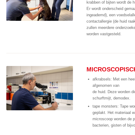
krabben of bijten wordt de 
Er wordt onderscheid gemaa
ingeademd), een voedselall
contactallergie (de huid raa
zullen meerdere onderzoeken
worden vastgesteld.
MICROSCOPISC
afkrabsels: Met een heel
afgenomen van
de huid. Deze worden di
schurftmijt, demodex.
tape monsters: Tape wor
geplakt. Het materiaal w
microscoop worden de pr
bacterien, gisten of bij