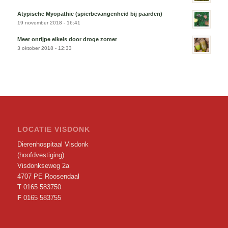
Atypische Myopathie (spierbevangenheid bij paarden)
19 november 2018 - 16:41
Meer onrijpe eikels door droge zomer
3 oktober 2018 - 12:33
LOCATIE VISDONK
Dierenhospitaal Visdonk
(hoofdvestiging)
Visdonkseweg 2a
4707 PE Roosendaal
T
0165 583750
F
0165 583755