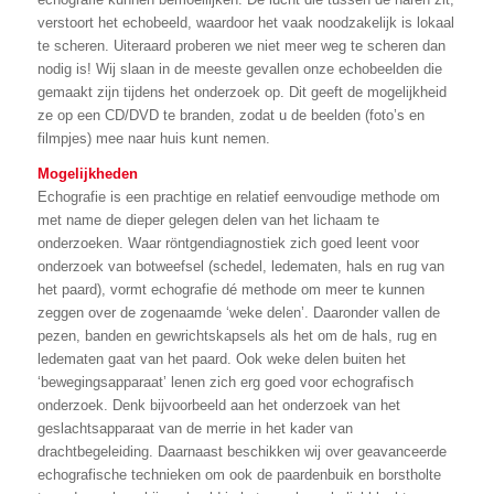
verstoort het echobeeld, waardoor het vaak noodzakelijk is lokaal
te scheren. Uiteraard proberen we niet meer weg te scheren dan
nodig is! Wij slaan in de meeste gevallen onze echobeelden die
gemaakt zijn tijdens het onderzoek op. Dit geeft de mogelijkheid
ze op een CD/DVD te branden, zodat u de beelden (foto’s en
filmpjes) mee naar huis kunt nemen.
Mogelijkheden
Echografie is een prachtige en relatief eenvoudige methode om
met name de dieper gelegen delen van het lichaam te
onderzoeken. Waar röntgendiagnostiek zich goed leent voor
onderzoek van botweefsel (schedel, ledematen, hals en rug van
het paard), vormt echografie dé methode om meer te kunnen
zeggen over de zogenaamde ‘weke delen’. Daaronder vallen de
pezen, banden en gewrichtskapsels als het om de hals, rug en
ledematen gaat van het paard. Ook weke delen buiten het
‘bewegingsapparaat’ lenen zich erg goed voor echografisch
onderzoek. Denk bijvoorbeeld aan het onderzoek van het
geslachtsapparaat van de merrie in het kader van
drachtbegeleiding. Daarnaast beschikken wij over geavanceerde
echografische technieken om ook de paardenbuik en borstholte