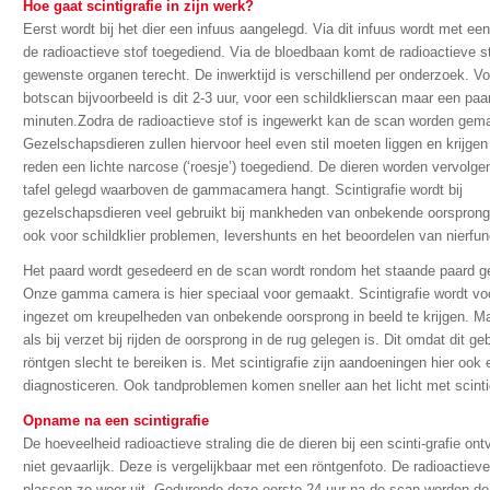
Hoe gaat scintigrafie in zijn werk?
Eerst wordt bij het dier een infuus aangelegd. Via dit infuus wordt met een
de radioactieve stof toegediend. Via de bloedbaan komt de radioactieve st
gewenste organen terecht. De inwerktijd is verschillend per onderzoek. V
botscan bijvoorbeeld is dit 2-3 uur, voor een schildklierscan maar een paa
minuten.Zodra de radioactieve stof is ingewerkt kan de scan worden gem
Gezelschapsdieren zullen hiervoor heel even stil moeten liggen en krijge
reden een lichte narcose (‘roesje’) toegediend. De dieren worden vervolg
tafel gelegd waarboven de gammacamera hangt. Scintigrafie wordt bij
gezelschapsdieren veel gebruikt bij mankheden van onbekende oorsprong
ook voor schildklier problemen, levershunts en het beoordelen van nierfun
Het paard wordt gesedeerd en de scan wordt rondom het staande paard 
Onze gamma camera is hier speciaal voor gemaakt. Scintigrafie wordt vo
ingezet om kreupelheden van onbekende oorsprong in beeld te krijgen. M
als bij verzet bij rijden de oorsprong in de rug gelegen is. Dit omdat dit g
röntgen slecht te bereiken is. Met scintigrafie zijn aandoeningen hier ook 
diagnosticeren. Ook tandproblemen komen sneller aan het licht met scintig
Opname na een scintigrafie
De hoeveelheid radioactieve straling die de dieren bij een scinti-grafie ont
niet gevaarlijk. Deze is vergelijkbaar met een röntgenfoto. De radioactieve
plassen ze weer uit. Gedurende deze eerste 24 uur na de scan worden de