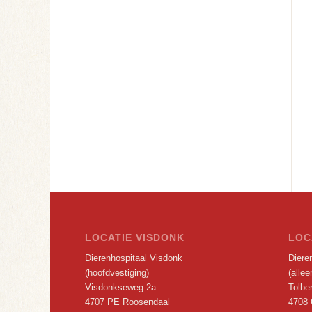
LOCATIE VISDONK
LOC
Dierenhospitaal Visdonk
Dieren
(hoofdvestiging)
(alle
Visdonkseweg 2a
Tolbe
4707 PE Roosendaal
4708 