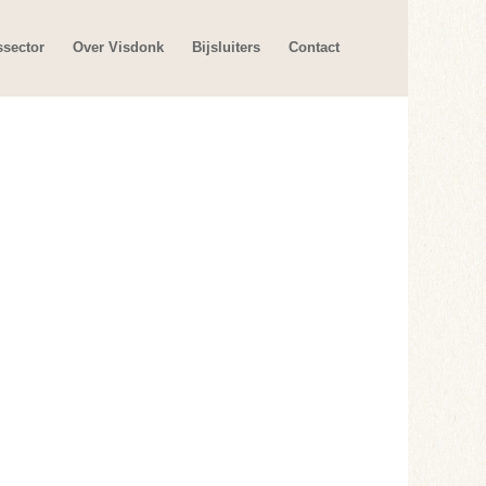
ssector
Over Visdonk
Bijsluiters
Contact