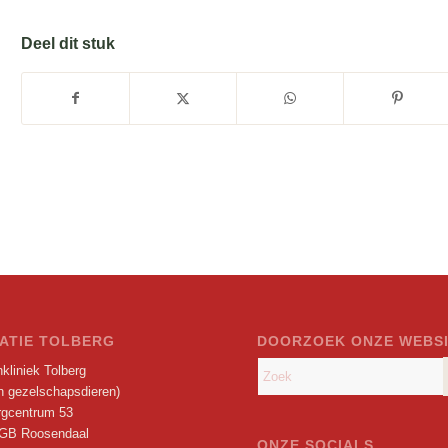
Deel dit stuk
ATIE TOLBERG
DOORZOEK ONZE WEBS
kliniek Tolberg
en gezelschapsdieren)
rgcentrum 53
GB Roosendaal
ONZE SOCIALS